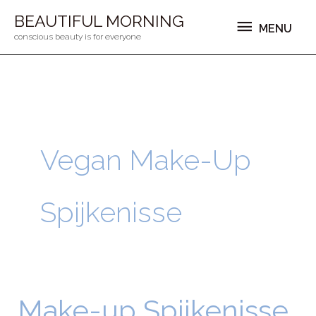
Ga
MENU
BEAUTIFUL MORNING
MENU
naar
conscious beauty is for everyone
de
inhoud
Vegan Make-Up
Spijkenisse
Make-up Spijkenisse
Make-