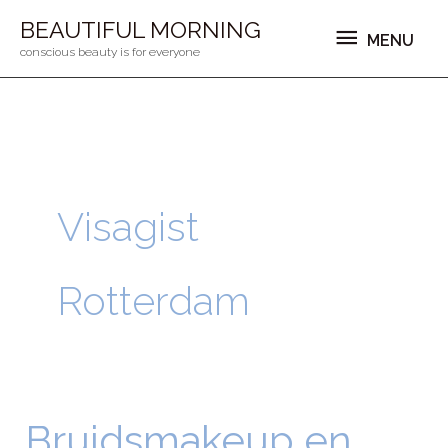
Ga
MENU
BEAUTIFUL MORNING
MENU
naar
conscious beauty is for everyone
de
inhoud
Visagist
Rotterdam
Bruidsmakeup en
Bruidsmakeup