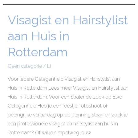
Visagist en Hairstylist
Visagist
en
aan Huis in
Hairstylist
aan
Rotterdam
Huis
in
Geen categorie
/
Li
Rotterdam
Voor Iedere Gelegenheid Visagist en Hairstylist aan
Huis in Rotterdam Lees meer Visagist en Hairstylist aan
Huis in Rotterdam: Voor een Stralende Look op Elke
Gelegenheid Heb je een feestje, fotoshoot of
belangrijke verjaardag op de planning staan en zoek je
een professionele visagist en hairstylist aan huis in
Rotterdam? Of wil je simpelweg jouw