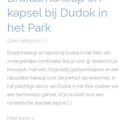
en
kapsel bij Dudok in
kapsel
bij
het Park
Dudok
in
Geen categorie
/
Li
het
Park
Bruidsmakeup en kapsel bij Dudok in het Park: een
onvergetelijke combinatie Stel je voor: jij, stralend in je
trouwjurk, met een zorgvuldig gestyled kapsel en een
natuurlijke makeup look die perfect samenkomen. In
het prachtige decor van Dudok in het Park creëren we
een harmonieus geheel, of je nu kiest voor een
romantische, klassiek kapsel […]
Meer lezen »