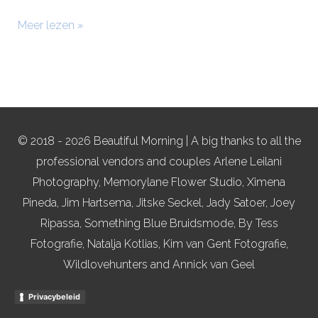
Meer lezen »
© 2018 - 2026 Beautiful Morning | A big thanks to all the
professional vendors and couples Arlene Leilani
Photography, Memorylane Flower Studio, Ximena
Pineda, Jim Hartsema, Jitske Seckel, Jady Satoer, Joey
Ripassa, Something Blue Bruidsmode, By Tess
Fotografie, Natalja Kotlias, Kim van Gent Fotografie,
Wildlovehunters and Annick van Geel
Privacybeleid