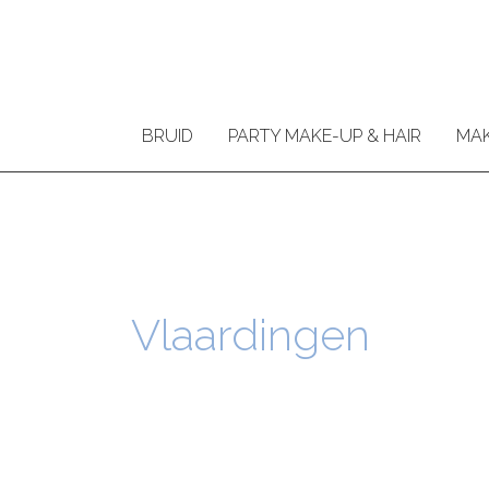
Ga
naar
de
inhoud
BRUID
PARTY MAKE-UP & HAIR
MAK
Vlaardingen