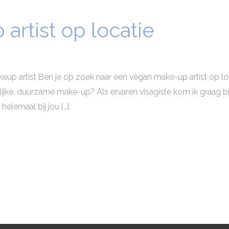
rtist op locatie
eup artist Ben je op zoek naar een vegan make-up artist op loc
ijke, duurzame make-up? Als ervaren visagiste kom ik graag b
helemaal bij jou […]