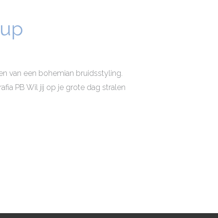
-up
n van een bohemian bruidsstyling.
fia PB Wil jij op je grote dag stralen