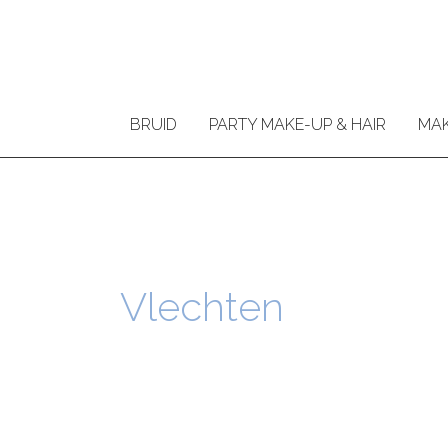
Ga
naar
de
inhoud
BRUID
PARTY MAKE-UP & HAIR
MAK
Vlechten