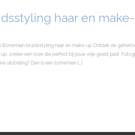
dsstyling haar en make
k Bohemian bruidsstyling haar en make-up Ontdek de geheime
up, creëer een look die perfect bij jouw vrije geest past. Fotogra
jke uitstraling? Dan is een bohemian […]