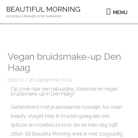
Ga
MENU
BEAUTIFUL MORNING
MENU
naar
conscious beauty is for everyone
de
inhoud
Vegan bruidsmake-up Den
Haag
Door
Li
/
16 september 2024
Op zoek naar een natuurlijke, stralende en vegan
bruidsmake-up in Den Haag?
Gefeliciteerd met je aanstaande huwelijk! Als clean
beauty visagist help ik bruiden graag aan een
tijdloze en moeiteloze look die de hele dag blijft
zitten. Bij Beautiful Morning werk ik met zorgvuldig