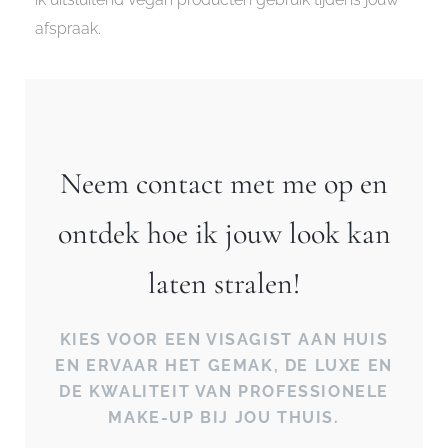
afspraak.
Neem contact met me op en
ontdek hoe ik jouw look kan
laten stralen!
KIES VOOR EEN VISAGIST AAN HUIS
EN ERVAAR HET GEMAK, DE LUXE EN
DE KWALITEIT VAN PROFESSIONELE
MAKE-UP BIJ JOU THUIS.