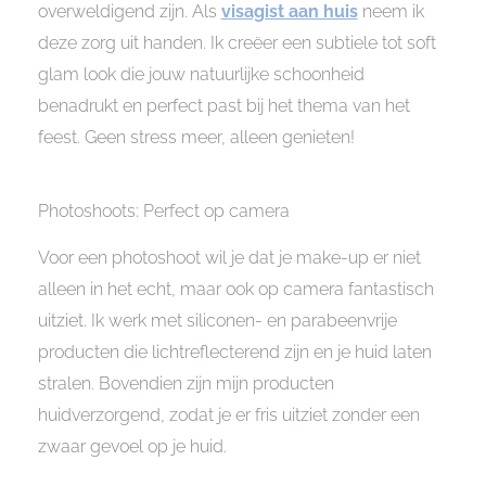
overweldigend zijn. Als
visagist aan huis
neem ik
deze zorg uit handen. Ik creëer een subtiele tot soft
glam look die jouw natuurlijke schoonheid
benadrukt en perfect past bij het thema van het
feest. Geen stress meer, alleen genieten!
Photoshoots: Perfect op camera
Voor een photoshoot wil je dat je make-up er niet
alleen in het echt, maar ook op camera fantastisch
uitziet. Ik werk met siliconen- en parabeenvrije
producten die lichtreflecterend zijn en je huid laten
stralen. Bovendien zijn mijn producten
huidverzorgend, zodat je er fris uitziet zonder een
zwaar gevoel op je huid.