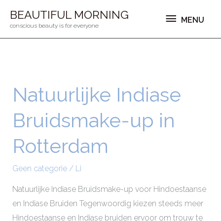
Ga
MENU
BEAUTIFUL MORNING
MENU
naar
conscious beauty is for everyone
de
inhoud
Natuurlijke Indiase
Natuurlijke
Indiase
Bruidsmake-up in
Bruidsmake-
up
Rotterdam
in
Rotterdam
Geen categorie
/
Li
Natuurlijke Indiase Bruidsmake-up voor Hindoestaanse
en Indiase Bruiden Tegenwoordig kiezen steeds meer
Hindoestaanse en Indiase bruiden ervoor om trouw te