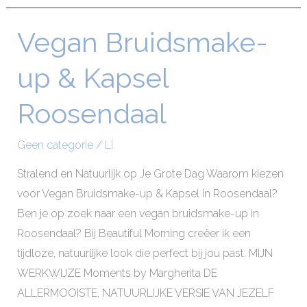
Vegan Bruidsmake-
Vegan
Bruidsmake-
up & Kapsel
up
&
Roosendaal
Kapsel
Roosendaal
Geen categorie
/
Li
Stralend en Natuurlijk op Je Grote Dag Waarom kiezen
voor Vegan Bruidsmake-up & Kapsel in Roosendaal?
Ben je op zoek naar een vegan bruidsmake-up in
Roosendaal? Bij Beautiful Morning creëer ik een
tijdloze, natuurlijke look die perfect bij jou past. MIJN
WERKWIJZE Moments by Margherita DE
ALLERMOOISTE, NATUURLIJKE VERSIE VAN JEZELF