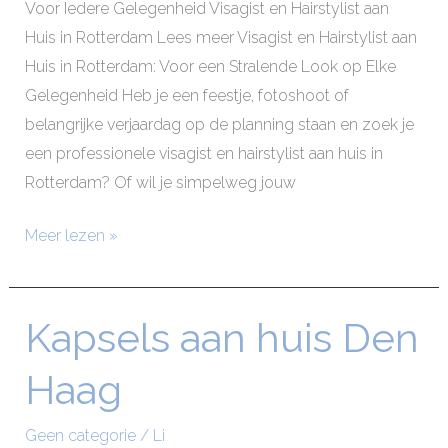
Voor Iedere Gelegenheid Visagist en Hairstylist aan
Huis in Rotterdam Lees meer Visagist en Hairstylist aan
Huis in Rotterdam: Voor een Stralende Look op Elke
Gelegenheid Heb je een feestje, fotoshoot of
belangrijke verjaardag op de planning staan en zoek je
een professionele visagist en hairstylist aan huis in
Rotterdam? Of wil je simpelweg jouw
Meer lezen »
Kapsels aan huis Den
Kapsels
aan
Haag
huis
Den
Geen categorie
/
Li
Haag