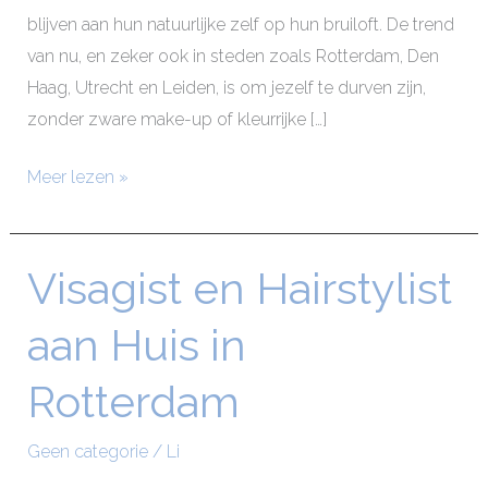
blijven aan hun natuurlijke zelf op hun bruiloft. De trend
van nu, en zeker ook in steden zoals Rotterdam, Den
Haag, Utrecht en Leiden, is om jezelf te durven zijn,
zonder zware make-up of kleurrijke […]
Meer lezen »
Visagist en Hairstylist
Visagist
en
aan Huis in
Hairstylist
aan
Rotterdam
Huis
in
Geen categorie
/
Li
Rotterdam