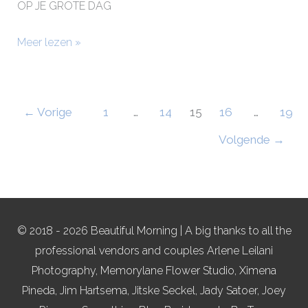
OP JE GROTE DAG
Meer lezen »
←
Vorige
1
…
14
15
16
…
19
Volgende
→
© 2018 - 2026 Beautiful Morning | A big thanks to all the
professional vendors and couples Arlene Leilani
Photography, Memorylane Flower Studio, Ximena
Pineda, Jim Hartsema, Jitske Seckel, Jady Satoer, Joey