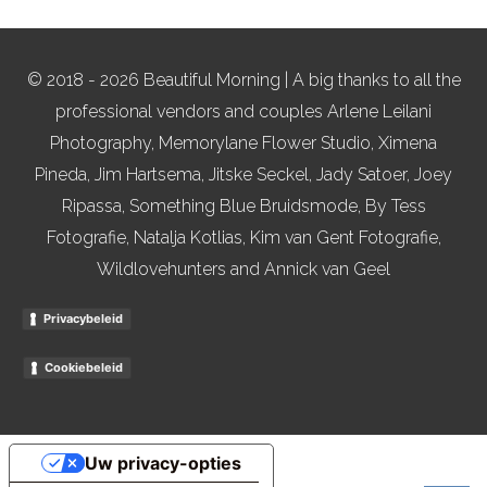
© 2018 - 2026 Beautiful Morning | A big thanks to all the
professional vendors and couples Arlene Leilani
Photography, Memorylane Flower Studio, Ximena
Pineda, Jim Hartsema, Jitske Seckel, Jady Satoer, Joey
Ripassa, Something Blue Bruidsmode, By Tess
Fotografie, Natalja Kotlias, Kim van Gent Fotografie,
Wildlovehunters and Annick van Geel
Privacybeleid
Cookiebeleid
Uw privacy-opties