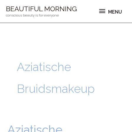
Ga
MENU
BEAUTIFUL MORNING
MENU
naar
conscious beauty is for everyone
de
inhoud
Aziatische
Bruidsmakeup
Aziatische
Aziatische