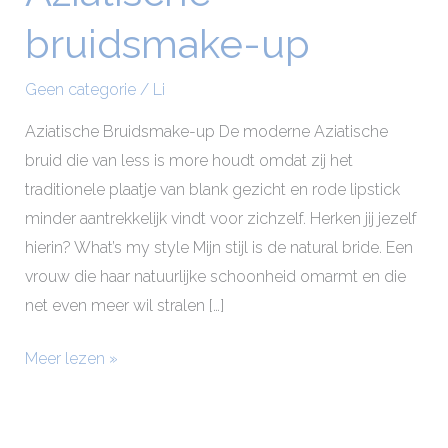
bruidsmake-
bruidsmake-up
up
Geen categorie
/
Li
Aziatische Bruidsmake-up De moderne Aziatische
bruid die van less is more houdt omdat zij het
traditionele plaatje van blank gezicht en rode lipstick
minder aantrekkelijk vindt voor zichzelf. Herken jij jezelf
hierin? What’s my style Mijn stijl is de natural bride. Een
vrouw die haar natuurlijke schoonheid omarmt en die
net even meer wil stralen […]
Meer lezen »