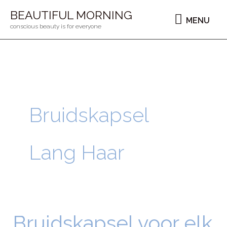
Ga
MENU
BEAUTIFUL MORNING
MENU
naar
conscious beauty is for everyone
de
inhoud
Bruidskapsel
Lang Haar
Bruidskapsel voor elk
Bruidskapsel