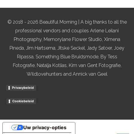
© 2018 - 2026 Beautiful Morning | A big thanks to all the
professional vendors and couples Arlene Leilani
Photography, Memorylane Flower Studio, Ximena
Pineda, Jim Hartsema, Jitske Seckel, Jady Satoer, Joey
Ripassa, Something Blue Bruidsmode, By Tess
Fotografie, Natalja Kotlias, Kim van Gent Fotografie,
Wildlovehunters and Annick van Geel
Privacybeleid
Cookiebeleid
Uw privacy-opties