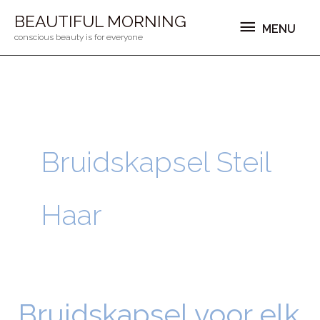
Ga
MENU
BEAUTIFUL MORNING
MENU
naar
conscious beauty is for everyone
de
inhoud
Bruidskapsel Steil
Haar
Bruidskapsel voor elk
Bruidskapsel