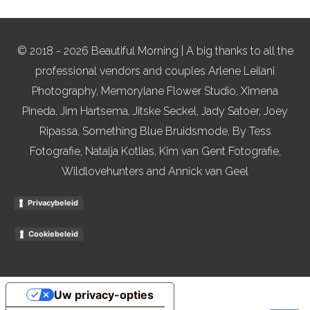
© 2018 - 2026 Beautiful Morning | A big thanks to all the
professional vendors and couples Arlene Leilani
Photography, Memorylane Flower Studio, Ximena
Pineda, Jim Hartsema, Jitske Seckel, Jady Satoer, Joey
Ripassa, Something Blue Bruidsmode, By Tess
Fotografie, Natalja Kotlias, Kim van Gent Fotografie,
Wildlovehunters and Annick van Geel
Privacybeleid
Cookiebeleid
Uw privacy-opties