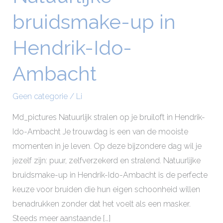
bruidsmake-
bruidsmake-up in
up
in
Hendrik-Ido-
Hendrik-
Ido-
Ambacht
Ambacht
Geen categorie
/
Li
Md_pictures Natuurlijk stralen op je bruiloft in Hendrik-
Ido-Ambacht Je trouwdag is een van de mooiste
momenten in je leven. Op deze bijzondere dag wil je
jezelf zijn: puur, zelfverzekerd en stralend. Natuurlijke
bruidsmake-up in Hendrik-Ido-Ambacht is de perfecte
keuze voor bruiden die hun eigen schoonheid willen
benadrukken zonder dat het voelt als een masker.
Steeds meer aanstaande […]