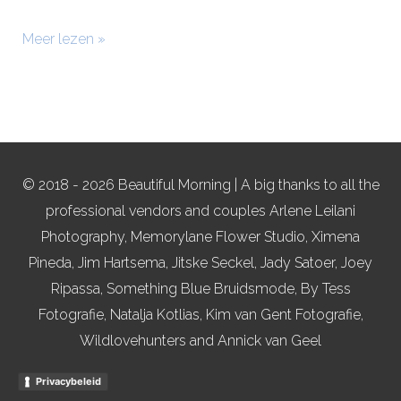
Meer lezen »
© 2018 - 2026 Beautiful Morning | A big thanks to all the
professional vendors and couples Arlene Leilani
Photography, Memorylane Flower Studio, Ximena
Pineda, Jim Hartsema, Jitske Seckel, Jady Satoer, Joey
Ripassa, Something Blue Bruidsmode, By Tess
Fotografie, Natalja Kotlias, Kim van Gent Fotografie,
Wildlovehunters and Annick van Geel
Privacybeleid