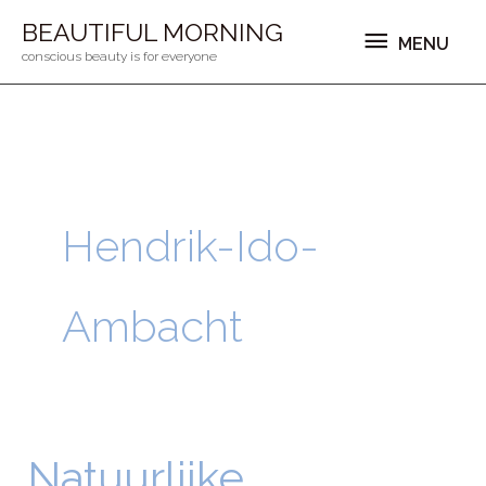
Ga
MENU
BEAUTIFUL MORNING
MENU
naar
conscious beauty is for everyone
de
inhoud
Hendrik-Ido-
Ambacht
Natuurlijke
Natuurlijke