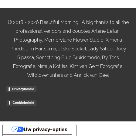
© 2018 - 2026 Beautiful Morning | A big thanks to all the
professional vendors and couples Arlene Leilani
Photography, Memorylane Flower Studio, Ximena
Pineda, Jim Hartsema, Jitske Seckel, Jady Satoer, Joey
Ripassa, Something Blue Bruidsmode, By Tess
Fotografie, Natalja Kotlias, Kim van Gent Fotografie,
Wildlovehunters and Annick van Geel
Privacybeleid
Cookiebeleid
Uw privacy-opties