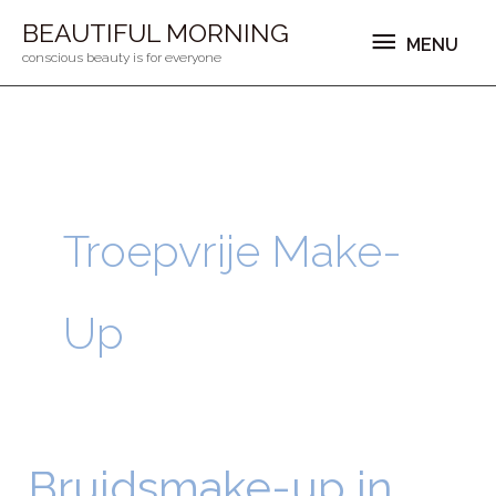
Ga
MENU
BEAUTIFUL MORNING
MENU
naar
conscious beauty is for everyone
de
inhoud
Troepvrije Make-
Up
Bruidsmake-up in
Bruidsmake-