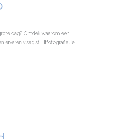
p
w grote dag? Ontdek waarom een
 ervaren visagist. Htfotografie Je
d