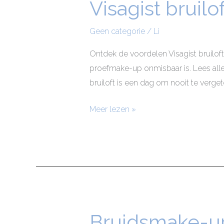
Visagist bruil
Visagist
bruiloft
inclusief
Geen categorie
/
Li
proefmake-
Ontdek de voordelen Visagist bruilo
up
proefmake-up onmisbaar is. Lees alles
bruiloft is een dag om nooit te vergeten
Meer lezen »
Bruidsmake-up
Bruidsmake-