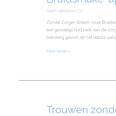
up
voor
Geen categorie
/
Li
de
Zonder Zorgen Stralen: Jouw Bruidslo
Gevoelige
een gevoelige huid hebt, kan die zor
Huid
branderig gevoel zijn het laatste wat j
Meer lezen »
Trouwen zond
Trouwen
zonder