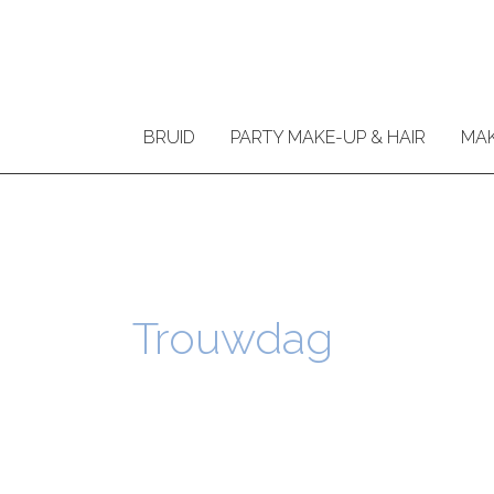
Ga
naar
de
inhoud
BRUID
PARTY MAKE-UP & HAIR
MAK
Trouwdag