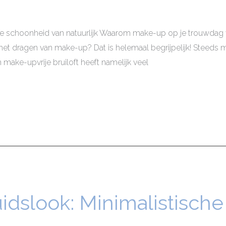
schoonheid van natuurlijk Waarom make-up op je trouwdag we
 het dragen van make-up? Dat is helemaal begrijpelijk! Steeds
 make-upvrije bruiloft heeft namelijk veel
uidslook: Minimalistisc