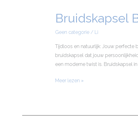
Bruidskapsel B
Bruidskapsel
Brielle
Geen categorie
/
Li
Tijdloos en natuurlijk: Jouw perfecte b
bruidskapsel dat jouw persoonlijkheid
een moderne twist is. Bruidskapsel in B
Meer lezen »