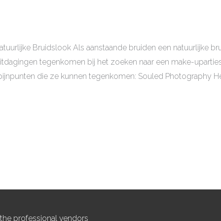
atuurlijke Bruidslook Als aanstaande bruiden een natuurlijke b
uitdagingen tegenkomen bij het zoeken naar een make-uparties
e pijnpunten die ze kunnen tegenkomen: Souled Photography He
l the professional vendors