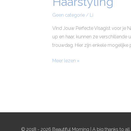
Haarstyling
Make-
Geen categorie
/
Li
up
&
Vind Jouw Perfecte Visagist voor je N
Haarstyling
up en haar, kunnen ze verschillende 
trouwdag. Hier zijn enkele mogelijk
Meer lezen »
© 2018 - 2026 Beautiful Morning | A big thanks to al