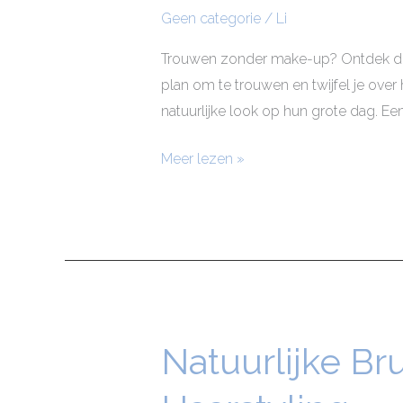
make-
Geen categorie
/
Li
up?
Trouwen zonder make-up? Ontdek de 
plan om te trouwen en twijfel je over
natuurlijke look op hun grote dag. Een
Meer lezen »
Natuurlijke Br
Natuurlijke
Bruidslook:
Minimalistische