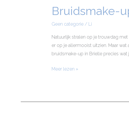
Bruidsmake-up
Bruidsmake-
up
Brielle
Geen categorie
/
Li
Natuurlijk stralen op je trouwdag met
er op je allermooist uitzien. Maar wa
bruidsmake-up in Brielle precies wat
Meer lezen »