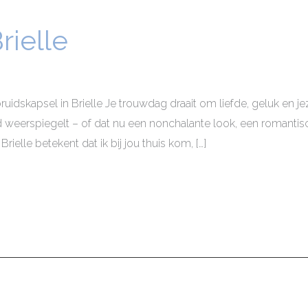
rielle
ruidskapsel in Brielle Je trouwdag draait om liefde, geluk en jez
 weerspiegelt – of dat nu een nonchalante look, een romantisch
rielle betekent dat ik bij jou thuis kom, […]