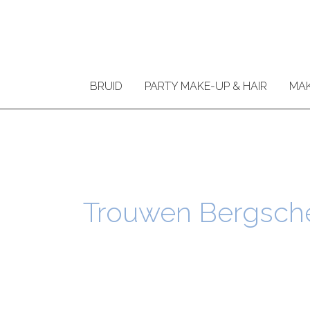
Ga
naar
de
inhoud
BRUID
PARTY MAKE-UP & HAIR
MAK
Trouwen Bergsch