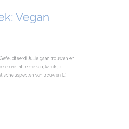
ek: Vegan
feliciteerd! Jullie gaan trouwen en
emaal af te maken, kan ik je
astische aspecten van trouwen […]