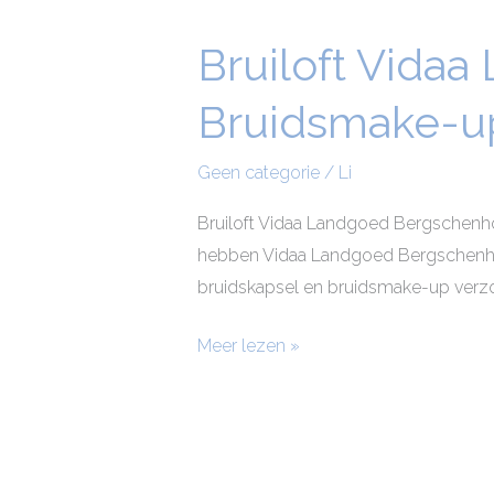
Bruiloft Vida
Bruiloft
Vidaa
Bruidsmake-u
Landgoed
Bergschenhoek:
Geen categorie
/
Li
Vegan
Bruidsmake-
Bruiloft Vidaa Landgoed Bergschenho
up
hebben Vidaa Landgoed Bergschenhoe
en
bruidskapsel en bruidsmake-up verzorge
Kapsels
Meer lezen »