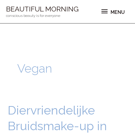
Ga
MENU
BEAUTIFUL MORNING
MENU
naar
conscious beauty is for everyone
de
inhoud
Vegan
Diervriendelijke
Diervriendelijke
Bruidsmake-
Bruidsmake-up in
up
in