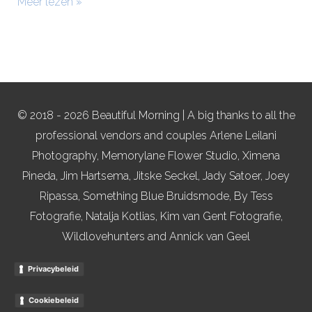
Meer lezen »
© 2018 - 2026 Beautiful Morning | A big thanks to all the
professional vendors and couples Arlene Leilani
Photography, Memorylane Flower Studio, Ximena
Pineda, Jim Hartsema, Jitske Seckel, Jady Satoer, Joey
Ripassa, Something Blue Bruidsmode, By Tess
Fotografie, Natalja Kotlias, Kim van Gent Fotografie,
Wildlovehunters and Annick van Geel
Privacybeleid
Cookiebeleid