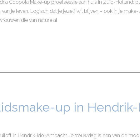
dria Coppola Make-up proefsessie aan huis in Zuid-Holland: puur
an je leven. Logisch dat je jezelf wil blijven – ook in je make
 vrouwen die van nature al
ruidsmake-up in Hendri
 bruiloft in Hendrik-Ido-Ambacht Je trouwdag is een van de mo