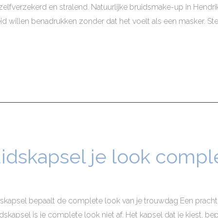
ur, zelfverzekerd en stralend. Natuurlijke bruidsmake-up in Hen
id willen benadrukken zonder dat het voelt als een masker. S
idskapsel je look compl
kapsel bepaalt de complete look van je trouwdag Een prachti
skapsel is je complete look niet af. Het kapsel dat je kiest, bepaa