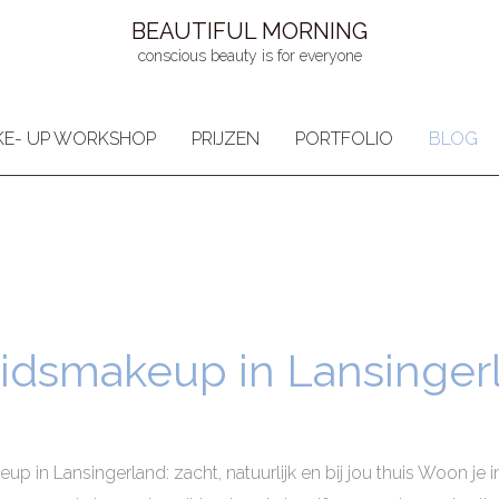
BEAUTIFUL MORNING
conscious beauty is for everyone
E- UP WORKSHOP
PRIJZEN
PORTFOLIO
BLOG
idsmakeup in Lansinger
p in Lansingerland: zacht, natuurlijk en bij jou thuis Woon je 