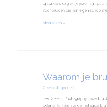
bijzondere dag wil je jezelf zijn: pu
Ido-
voor bruiden die hun eigen schoonhe
Ambacht
Meer lezen »
Waarom je bru
Waarom
je
bruidskapsel
Geen categorie
/
Li
je
Eva Dekkers Photography Jouw bruids
look
belangrijk, maar zonder het juiste bruid