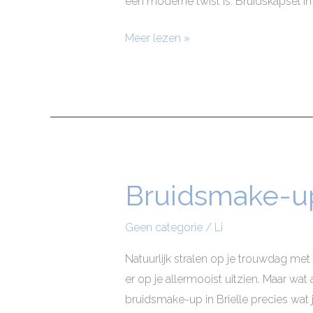
een moderne twist is. Bruidskapsel in B
Meer lezen »
Bruidsmake-up
Bruidsmake-
up
Brielle
Geen categorie
/
Li
Natuurlijk stralen op je trouwdag met
er op je allermooist uitzien. Maar wa
bruidsmake-up in Brielle precies wat