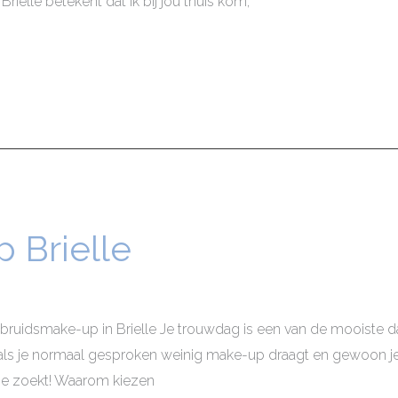
rielle betekent dat ik bij jou thuis kom,
 Brielle
 bruidsmake-up in Brielle Je trouwdag is een van de mooiste dage
t als je normaal gesproken weinig make-up draagt en gewoon jezel
 je zoekt! Waarom kiezen