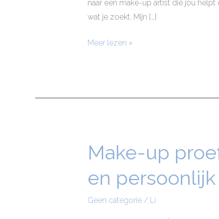
naar een make-up artist die jou helpt 
wat je zoekt. Mijn […]
Meer lezen »
Make-up proefs
Make-
up
en persoonlijk
proefsessie
thuis
Geen categorie
/
Li
in
Zuid-