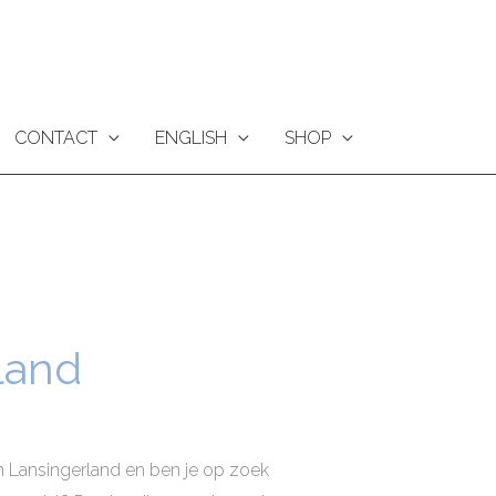
CONTACT
ENGLISH
SHOP
land
in Lansingerland en ben je op zoek