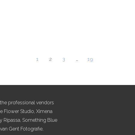
1
2
3
…
19
l the professional vendors
e Flower Studio, Ximena
oey Ripassa, Something Blue
 van Gent Fotografie,