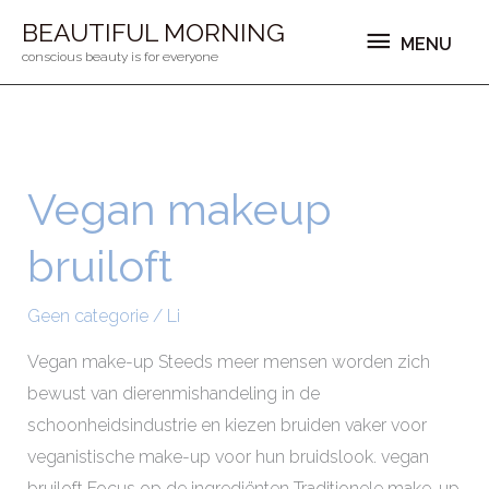
Ga
MENU
BEAUTIFUL MORNING
MENU
naar
conscious beauty is for everyone
de
inhoud
Vegan makeup
Vegan
makeup
bruiloft
bruiloft
Geen categorie
/
Li
Vegan make-up Steeds meer mensen worden zich
bewust van dierenmishandeling in de
schoonheidsindustrie en kiezen bruiden vaker voor
veganistische make-up voor hun bruidslook. vegan
bruiloft Focus op de ingrediënten Traditionele make-up