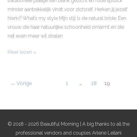
traditionele plaatje van blank gezicht en rode lipstick
minder aantrekkelijk vindt voor zichzelf. Herken jij jezelf
hierin? What’s my style Mijn stijl is de natural bride. Een
vrouw die haar natuurlijke schoonheid omarmt en die
net even meer wil stralen
Meer lezen »
←
Vorige
1
…
18
19
© 2018 - 2026 Beautiful Morning | A big thanks to all the
professional vendors and couples Arlene Leilani