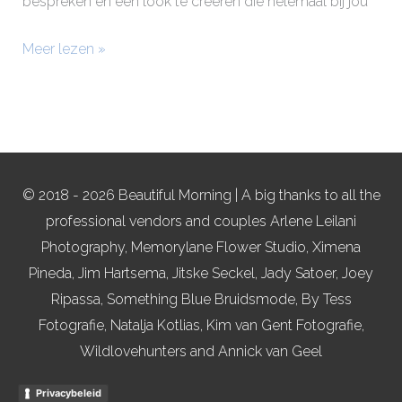
bespreken en een look te creëren die helemaal bij jou
Meer lezen »
© 2018 - 2026 Beautiful Morning | A big thanks to all the
professional vendors and couples Arlene Leilani
Photography, Memorylane Flower Studio, Ximena
Pineda, Jim Hartsema, Jitske Seckel, Jady Satoer, Joey
Ripassa, Something Blue Bruidsmode, By Tess
Fotografie, Natalja Kotlias, Kim van Gent Fotografie,
Wildlovehunters and Annick van Geel
Privacybeleid