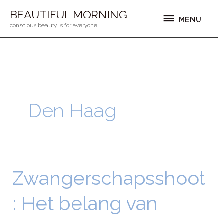
Ga
MENU
BEAUTIFUL MORNING
MENU
naar
conscious beauty is for everyone
de
inhoud
Den Haag
Zwangerschapsshoot
Zwangerschapsshoot:
Het
: Het belang van
belang
van