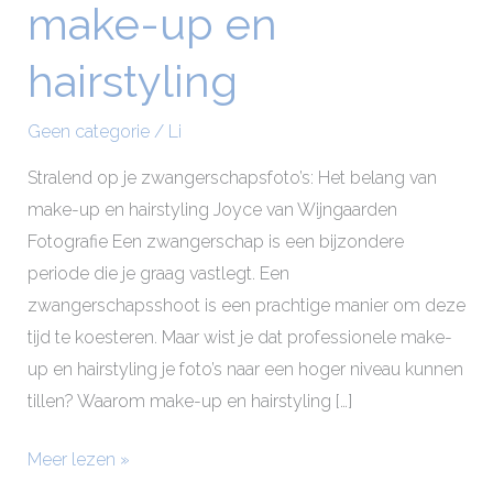
make-up en
make-
up
hairstyling
en
hairstyling
Geen categorie
/
Li
Stralend op je zwangerschapsfoto’s: Het belang van
make-up en hairstyling Joyce van Wijngaarden
Fotografie Een zwangerschap is een bijzondere
periode die je graag vastlegt. Een
zwangerschapsshoot is een prachtige manier om deze
tijd te koesteren. Maar wist je dat professionele make-
up en hairstyling je foto’s naar een hoger niveau kunnen
tillen? Waarom make-up en hairstyling […]
Meer lezen »