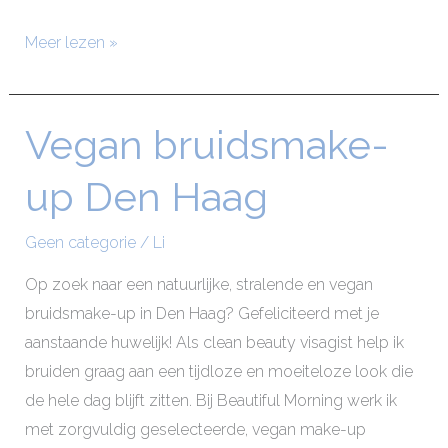
Meer lezen »
Vegan bruidsmake-
Vegan
bruidsmake-
up Den Haag
up
Den
Geen categorie
/
Li
Haag
Op zoek naar een natuurlijke, stralende en vegan
bruidsmake-up in Den Haag? Gefeliciteerd met je
aanstaande huwelijk! Als clean beauty visagist help ik
bruiden graag aan een tijdloze en moeiteloze look die
de hele dag blijft zitten. Bij Beautiful Morning werk ik
met zorgvuldig geselecteerde, vegan make-up