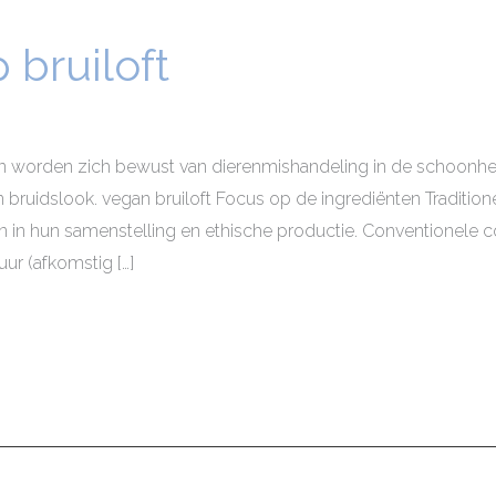
bruiloft
orden zich bewust van dierenmishandeling in de schoonheids
 bruidslook. vegan bruiloft Focus op de ingrediënten Traditi
len in hun samenstelling en ethische productie. Conventionele c
uur (afkomstig […]