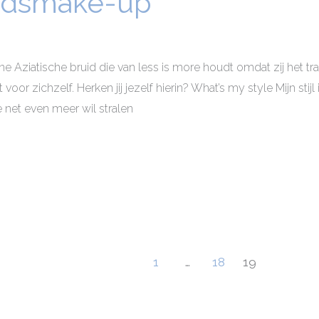
uidsmake-up
ziatische bruid die van less is more houdt omdat zij het trad
 voor zichzelf. Herken jij jezelf hierin? What’s my style Mijn stij
 net even meer wil stralen
1
…
18
19