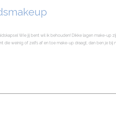
idsmakeup
kapsel Wie jij bent wil ik behouden! Dikke lagen make-up zijn b
ent die weinig of zelfs af en toe make-up draagt, dan ben je bij mi