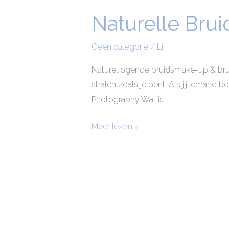
Naturelle Bru
Naturelle
Bruidsmakeup
Geen categorie
/
Li
Naturel ogende bruidsmake-up & bruids
stralen zoals je bent. Als jij iemand b
Photography Wat is
Meer lezen »