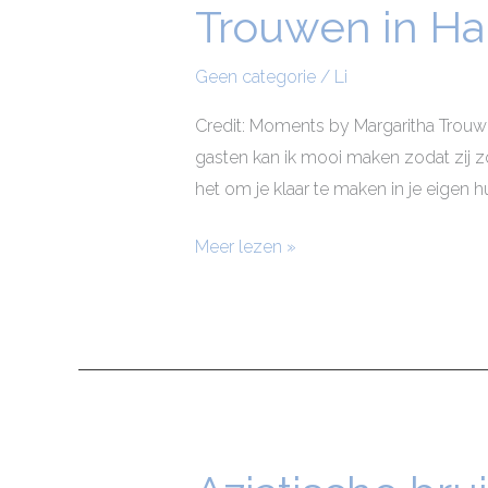
Trouwen in Ha
Trouwen
in
Halsteren
Geen categorie
/
Li
Credit: Moments by Margaritha Trouwe
gasten kan ik mooi maken zodat zij z
het om je klaar te maken in je eigen hu
Meer lezen »
Aziatische