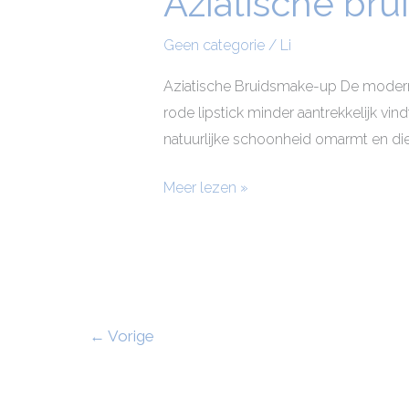
Aziatische br
bruidsmake-
up
Geen categorie
/
Li
Aziatische Bruidsmake-up De moderne A
rode lipstick minder aantrekkelijk vindt
natuurlijke schoonheid omarmt en die
Meer lezen »
←
Vorige