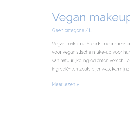
Vegan makeup 
Vegan
makeup
bruiloft
Geen categorie
/
Li
Vegan make-up Steeds meer mensen w
voor veganistische make-up voor hun
van natuurlijke ingrediënten verschil
ingrediënten zoals bijenwas, karmijnz
Meer lezen »