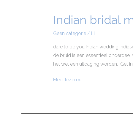
Indian bridal
Indian
bridal
make-
Geen categorie
/
Li
up
dare to be you Indian wedding Indias
de bruid is een essentieel onderdeel 
het wel een uitdaging worden. Get in 
Meer lezen »